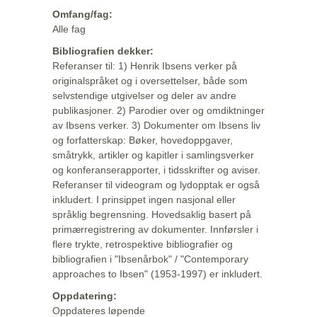
Omfang/fag:
Alle fag
Bibliografien dekker:
Referanser til: 1) Henrik Ibsens verker på
originalspråket og i oversettelser, både som
selvstendige utgivelser og deler av andre
publikasjoner. 2) Parodier over og omdiktninger
av Ibsens verker. 3) Dokumenter om Ibsens liv
og forfatterskap: Bøker, hovedoppgaver,
småtrykk, artikler og kapitler i samlingsverker
og konferanserapporter, i tidsskrifter og aviser.
Referanser til videogram og lydopptak er også
inkludert. I prinsippet ingen nasjonal eller
språklig begrensning. Hovedsaklig basert på
primærregistrering av dokumenter. Innførsler i
flere trykte, retrospektive bibliografier og
bibliografien i "Ibsenårbok" / "Contemporary
approaches to Ibsen" (1953-1997) er inkludert.
Oppdatering:
Oppdateres løpende