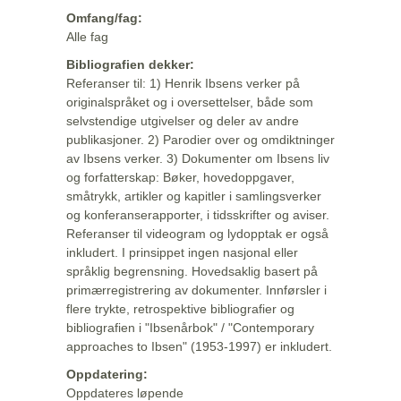
Omfang/fag:
Alle fag
Bibliografien dekker:
Referanser til: 1) Henrik Ibsens verker på
originalspråket og i oversettelser, både som
selvstendige utgivelser og deler av andre
publikasjoner. 2) Parodier over og omdiktninger
av Ibsens verker. 3) Dokumenter om Ibsens liv
og forfatterskap: Bøker, hovedoppgaver,
småtrykk, artikler og kapitler i samlingsverker
og konferanserapporter, i tidsskrifter og aviser.
Referanser til videogram og lydopptak er også
inkludert. I prinsippet ingen nasjonal eller
språklig begrensning. Hovedsaklig basert på
primærregistrering av dokumenter. Innførsler i
flere trykte, retrospektive bibliografier og
bibliografien i "Ibsenårbok" / "Contemporary
approaches to Ibsen" (1953-1997) er inkludert.
Oppdatering:
Oppdateres løpende