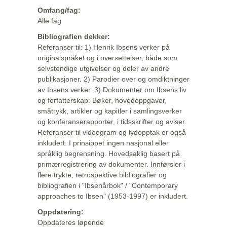
Omfang/fag:
Alle fag
Bibliografien dekker:
Referanser til: 1) Henrik Ibsens verker på
originalspråket og i oversettelser, både som
selvstendige utgivelser og deler av andre
publikasjoner. 2) Parodier over og omdiktninger
av Ibsens verker. 3) Dokumenter om Ibsens liv
og forfatterskap: Bøker, hovedoppgaver,
småtrykk, artikler og kapitler i samlingsverker
og konferanserapporter, i tidsskrifter og aviser.
Referanser til videogram og lydopptak er også
inkludert. I prinsippet ingen nasjonal eller
språklig begrensning. Hovedsaklig basert på
primærregistrering av dokumenter. Innførsler i
flere trykte, retrospektive bibliografier og
bibliografien i "Ibsenårbok" / "Contemporary
approaches to Ibsen" (1953-1997) er inkludert.
Oppdatering:
Oppdateres løpende