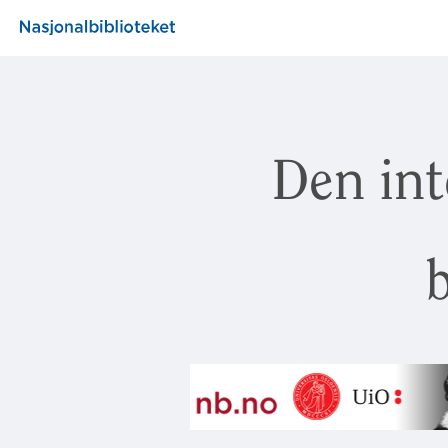
Den int
b