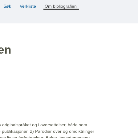
Søk
Verkliste
Om bibliografien
ien
å originalspråket og i oversettelser, både som
e publikasjoner. 2) Parodier over og omdiktninger
ns liv og forfatterskap: Bøker, hovedoppgaver,