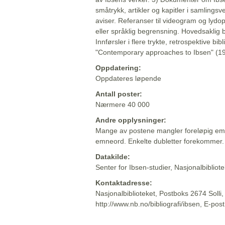
småtrykk, artikler og kapitler i samlingsv
aviser. Referanser til videogram og lydop
eller språklig begrensning. Hovedsaklig 
Innførsler i flere trykte, retrospektive bib
"Contemporary approaches to Ibsen" (19
Oppdatering:
Oppdateres løpende
Antall poster:
Nærmere 40 000
Andre opplysninger:
Mange av postene mangler foreløpig emn
emneord. Enkelte dubletter forekommer.
Datakilde:
Senter for Ibsen-studier, Nasjonalbiblio
Kontaktadresse:
Nasjonalbiblioteket, Postboks 2674 Solli
http://www.nb.no/bibliografi/ibsen, E-pos
Beskrivelsen sist oppdatert: 2022-06-20