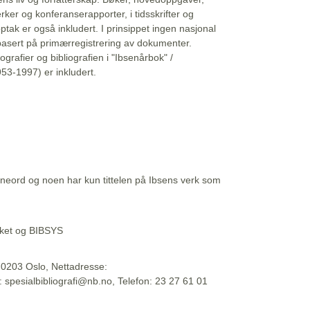
erker og konferanserapporter, i tidsskrifter og
ptak er også inkludert. I prinsippet ingen nasjonal
basert på primærregistrering av dokumenter.
liografier og bibliografien i "Ibsenårbok" /
53-1997) er inkludert.
eord og noen har kun tittelen på Ibsens verk som
teket og BIBSYS
, 0203 Oslo, Nettadresse:
t: spesialbibliografi@nb.no, Telefon: 23 27 61 01
 09:45:34