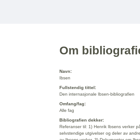
Om bibliograf
Navn:
Ibsen
Fullstendig tittel:
Den internasjonale Ibsen-bibliografien
Omfang/fag:
Alle fag
Bibliografien dekker:
Referanser til: 1) Henrik Ibsens verker p
selvstendige utgivelser og deler av andr
av Ibsens verker. 3) Dokumenter om Ibse