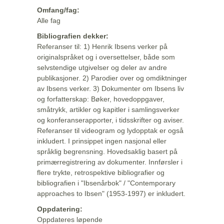
Omfang/fag:
Alle fag
Bibliografien dekker:
Referanser til: 1) Henrik Ibsens verker på
originalspråket og i oversettelser, både som
selvstendige utgivelser og deler av andre
publikasjoner. 2) Parodier over og omdiktninger
av Ibsens verker. 3) Dokumenter om Ibsens liv
og forfatterskap: Bøker, hovedoppgaver,
småtrykk, artikler og kapitler i samlingsverker
og konferanserapporter, i tidsskrifter og aviser.
Referanser til videogram og lydopptak er også
inkludert. I prinsippet ingen nasjonal eller
språklig begrensning. Hovedsaklig basert på
primærregistrering av dokumenter. Innførsler i
flere trykte, retrospektive bibliografier og
bibliografien i "Ibsenårbok" / "Contemporary
approaches to Ibsen" (1953-1997) er inkludert.
Oppdatering:
Oppdateres løpende