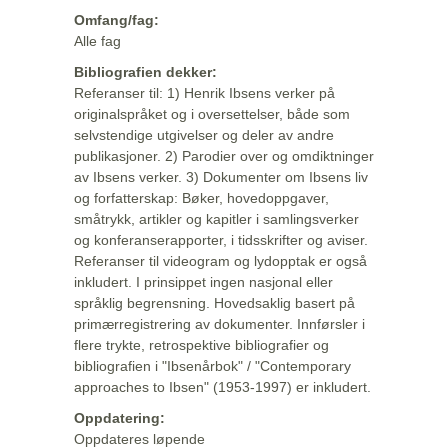
Omfang/fag:
Alle fag
Bibliografien dekker:
Referanser til: 1) Henrik Ibsens verker på
originalspråket og i oversettelser, både som
selvstendige utgivelser og deler av andre
publikasjoner. 2) Parodier over og omdiktninger
av Ibsens verker. 3) Dokumenter om Ibsens liv
og forfatterskap: Bøker, hovedoppgaver,
småtrykk, artikler og kapitler i samlingsverker
og konferanserapporter, i tidsskrifter og aviser.
Referanser til videogram og lydopptak er også
inkludert. I prinsippet ingen nasjonal eller
språklig begrensning. Hovedsaklig basert på
primærregistrering av dokumenter. Innførsler i
flere trykte, retrospektive bibliografier og
bibliografien i "Ibsenårbok" / "Contemporary
approaches to Ibsen" (1953-1997) er inkludert.
Oppdatering:
Oppdateres løpende