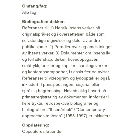
Omfang/fag:
Alle fag
Bibliografien dekker:
Referanser til: 1) Henrik Ibsens verker på
originalspråket og i oversettelser, både som
selvstendige utgivelser og deler av andre
publikasjoner. 2) Parodier over og omdiktninger
av Ibsens verker. 3) Dokumenter om Ibsens liv
og forfatterskap: Bøker, hovedoppgaver,
småtrykk, artikler og kapitler i samlingsverker
og konferanserapporter, i tidsskrifter og aviser.
Referanser til videogram og lydopptak er også
inkludert. I prinsippet ingen nasjonal eller
språklig begrensning. Hovedsaklig basert på
primærregistrering av dokumenter. Innførsler i
flere trykte, retrospektive bibliografier og
bibliografien i "Ibsenårbok" / "Contemporary
approaches to Ibsen" (1953-1997) er inkludert.
Oppdatering:
Oppdateres løpende