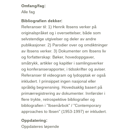
Omfang/fag:
Alle fag
Bibliografien dekker:
Referanser til: 1) Henrik Ibsens verker på
originalspråket og i oversettelser, både som
selvstendige utgivelser og deler av andre
publikasjoner. 2) Parodier over og omdiktninger
av Ibsens verker. 3) Dokumenter om Ibsens liv
og forfatterskap: Bøker, hovedoppgaver,
småtrykk, artikler og kapitler i samlingsverker
og konferanserapporter, i tidsskrifter og aviser.
Referanser til videogram og lydopptak er også
inkludert. I prinsippet ingen nasjonal eller
språklig begrensning. Hovedsaklig basert på
primærregistrering av dokumenter. Innførsler i
flere trykte, retrospektive bibliografier og
bibliografien i "Ibsenårbok" / "Contemporary
approaches to Ibsen" (1953-1997) er inkludert.
Oppdatering:
Oppdateres løpende