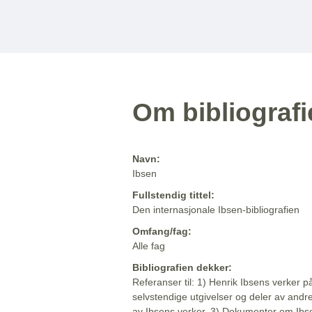
Om bibliograf
Navn:
Ibsen
Fullstendig tittel:
Den internasjonale Ibsen-bibliografien
Omfang/fag:
Alle fag
Bibliografien dekker:
Referanser til: 1) Henrik Ibsens verker p
selvstendige utgivelser og deler av andr
av Ibsens verker. 3) Dokumenter om Ibse