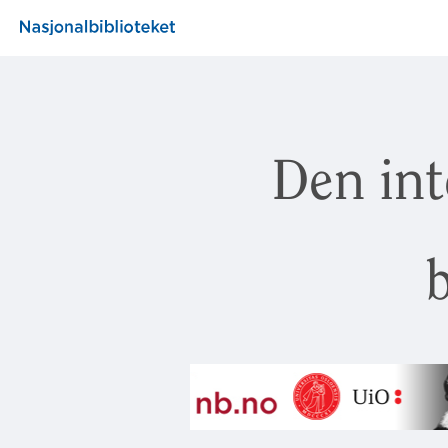
Den int
b