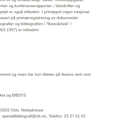
erker og konferanserapporter, i tidsskrifter og
ptak er også inkludert. I prinsippet ingen nasjonal
basert på primærregistrering av dokumenter.
liografier og bibliografien i "Ibsenårbok" /
53-1997) er inkludert.
eord og noen har kun tittelen på Ibsens verk som
teket og BIBSYS
, 0203 Oslo, Nettadresse:
t: spesialbibliografi@nb.no, Telefon: 23 27 61 01
 09:45:34