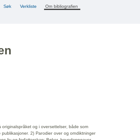
Søk
Verkliste
Om bibliografien
ien
å originalspråket og i oversettelser, både som
e publikasjoner. 2) Parodier over og omdiktninger
ns liv og forfatterskap: Bøker, hovedoppgaver,