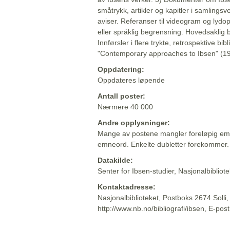
småtrykk, artikler og kapitler i samlingsv
aviser. Referanser til videogram og lydop
eller språklig begrensning. Hovedsaklig 
Innførsler i flere trykte, retrospektive bib
"Contemporary approaches to Ibsen" (19
Oppdatering:
Oppdateres løpende
Antall poster:
Nærmere 40 000
Andre opplysninger:
Mange av postene mangler foreløpig emn
emneord. Enkelte dubletter forekommer.
Datakilde:
Senter for Ibsen-studier, Nasjonalbiblio
Kontaktadresse:
Nasjonalbiblioteket, Postboks 2674 Solli
http://www.nb.no/bibliografi/ibsen, E-pos
Beskrivelsen sist oppdatert: 2022-06-20