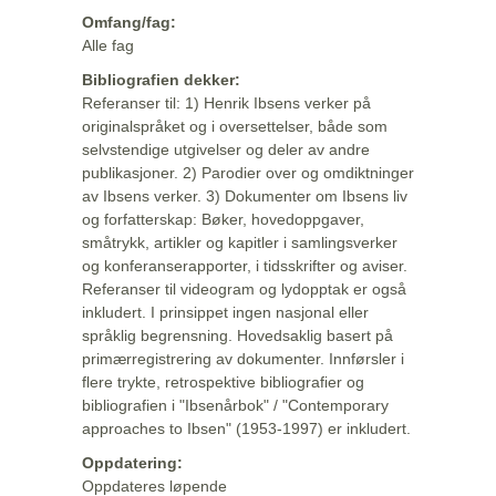
Omfang/fag:
Alle fag
Bibliografien dekker:
Referanser til: 1) Henrik Ibsens verker på
originalspråket og i oversettelser, både som
selvstendige utgivelser og deler av andre
publikasjoner. 2) Parodier over og omdiktninger
av Ibsens verker. 3) Dokumenter om Ibsens liv
og forfatterskap: Bøker, hovedoppgaver,
småtrykk, artikler og kapitler i samlingsverker
og konferanserapporter, i tidsskrifter og aviser.
Referanser til videogram og lydopptak er også
inkludert. I prinsippet ingen nasjonal eller
språklig begrensning. Hovedsaklig basert på
primærregistrering av dokumenter. Innførsler i
flere trykte, retrospektive bibliografier og
bibliografien i "Ibsenårbok" / "Contemporary
approaches to Ibsen" (1953-1997) er inkludert.
Oppdatering:
Oppdateres løpende