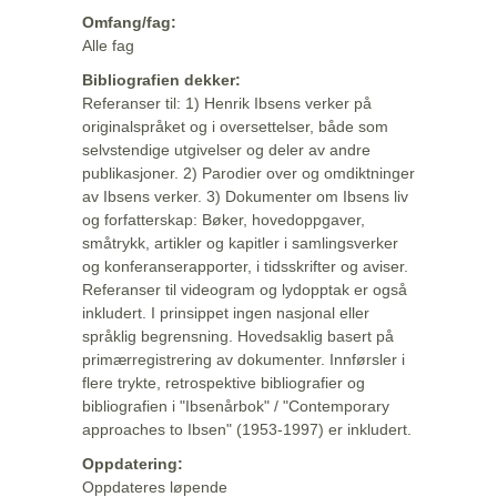
Omfang/fag:
Alle fag
Bibliografien dekker:
Referanser til: 1) Henrik Ibsens verker på
originalspråket og i oversettelser, både som
selvstendige utgivelser og deler av andre
publikasjoner. 2) Parodier over og omdiktninger
av Ibsens verker. 3) Dokumenter om Ibsens liv
og forfatterskap: Bøker, hovedoppgaver,
småtrykk, artikler og kapitler i samlingsverker
og konferanserapporter, i tidsskrifter og aviser.
Referanser til videogram og lydopptak er også
inkludert. I prinsippet ingen nasjonal eller
språklig begrensning. Hovedsaklig basert på
primærregistrering av dokumenter. Innførsler i
flere trykte, retrospektive bibliografier og
bibliografien i "Ibsenårbok" / "Contemporary
approaches to Ibsen" (1953-1997) er inkludert.
Oppdatering:
Oppdateres løpende