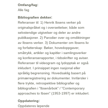
Omfang/fag:
Alle fag
Bibliografien dekker:
Referanser til: 1) Henrik Ibsens verker på
originalspråket og i oversettelser, både som
selvstendige utgivelser og deler av andre
publikasjoner. 2) Parodier over og omdiktninger
av Ibsens verker. 3) Dokumenter om Ibsens liv
og forfatterskap: Bøker, hovedoppgaver,
småtrykk, artikler og kapitler i samlingsverker
og konferanserapporter, i tidsskrifter og aviser.
Referanser til videogram og lydopptak er også
inkludert. I prinsippet ingen nasjonal eller
språklig begrensning. Hovedsaklig basert på
primærregistrering av dokumenter. Innførsler i
flere trykte, retrospektive bibliografier og
bibliografien i "Ibsenårbok" / "Contemporary
approaches to Ibsen" (1953-1997) er inkludert.
Oppdatering:
Oppdateres løpende