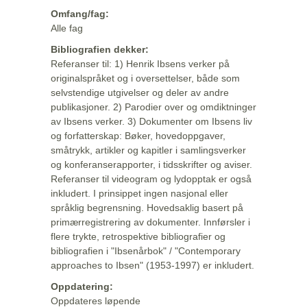
Omfang/fag:
Alle fag
Bibliografien dekker:
Referanser til: 1) Henrik Ibsens verker på
originalspråket og i oversettelser, både som
selvstendige utgivelser og deler av andre
publikasjoner. 2) Parodier over og omdiktninger
av Ibsens verker. 3) Dokumenter om Ibsens liv
og forfatterskap: Bøker, hovedoppgaver,
småtrykk, artikler og kapitler i samlingsverker
og konferanserapporter, i tidsskrifter og aviser.
Referanser til videogram og lydopptak er også
inkludert. I prinsippet ingen nasjonal eller
språklig begrensning. Hovedsaklig basert på
primærregistrering av dokumenter. Innførsler i
flere trykte, retrospektive bibliografier og
bibliografien i "Ibsenårbok" / "Contemporary
approaches to Ibsen" (1953-1997) er inkludert.
Oppdatering:
Oppdateres løpende