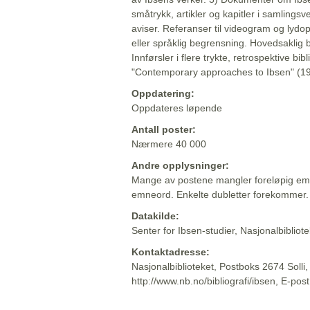
småtrykk, artikler og kapitler i samlingsv
aviser. Referanser til videogram og lydop
eller språklig begrensning. Hovedsaklig 
Innførsler i flere trykte, retrospektive bib
"Contemporary approaches to Ibsen" (19
Oppdatering:
Oppdateres løpende
Antall poster:
Nærmere 40 000
Andre opplysninger:
Mange av postene mangler foreløpig emn
emneord. Enkelte dubletter forekommer.
Datakilde:
Senter for Ibsen-studier, Nasjonalbiblio
Kontaktadresse:
Nasjonalbiblioteket, Postboks 2674 Solli
http://www.nb.no/bibliografi/ibsen, E-pos
Beskrivelsen sist oppdatert: 2022-06-20