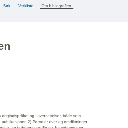
Søk
Verkliste
Om bibliografien
ien
å originalspråket og i oversettelser, både som
e publikasjoner. 2) Parodier over og omdiktninger
ns liv og forfatterskap: Bøker, hovedoppgaver,