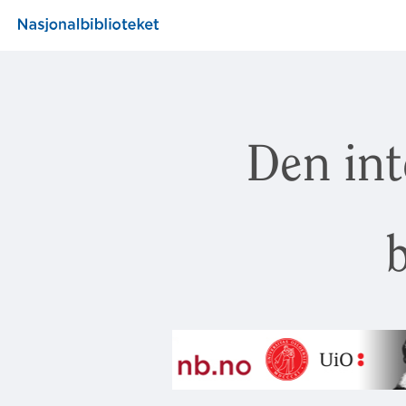
Den int
b