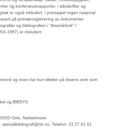
erker og konferanserapporter, i tidsskrifter og
ptak er også inkludert. I prinsippet ingen nasjonal
basert på primærregistrering av dokumenter.
liografier og bibliografien i "Ibsenårbok" /
53-1997) er inkludert.
eord og noen har kun tittelen på Ibsens verk som
teket og BIBSYS
, 0203 Oslo, Nettadresse:
t: spesialbibliografi@nb.no, Telefon: 23 27 61 01
 09:45:34