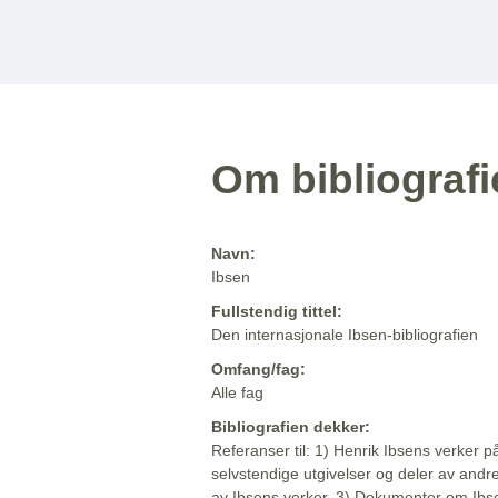
Om bibliograf
Navn:
Ibsen
Fullstendig tittel:
Den internasjonale Ibsen-bibliografien
Omfang/fag:
Alle fag
Bibliografien dekker:
Referanser til: 1) Henrik Ibsens verker p
selvstendige utgivelser og deler av andr
av Ibsens verker. 3) Dokumenter om Ibse