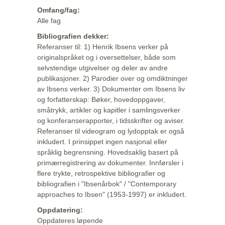
Omfang/fag:
Alle fag
Bibliografien dekker:
Referanser til: 1) Henrik Ibsens verker på
originalspråket og i oversettelser, både som
selvstendige utgivelser og deler av andre
publikasjoner. 2) Parodier over og omdiktninger
av Ibsens verker. 3) Dokumenter om Ibsens liv
og forfatterskap: Bøker, hovedoppgaver,
småtrykk, artikler og kapitler i samlingsverker
og konferanserapporter, i tidsskrifter og aviser.
Referanser til videogram og lydopptak er også
inkludert. I prinsippet ingen nasjonal eller
språklig begrensning. Hovedsaklig basert på
primærregistrering av dokumenter. Innførsler i
flere trykte, retrospektive bibliografier og
bibliografien i "Ibsenårbok" / "Contemporary
approaches to Ibsen" (1953-1997) er inkludert.
Oppdatering:
Oppdateres løpende