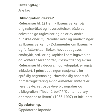
Omfang/fag:
Alle fag
Bibliografien dekker:
Referanser til: 1) Henrik Ibsens verker på
originalspråket og i oversettelser, både som
selvstendige utgivelser og deler av andre
publikasjoner. 2) Parodier over og omdiktninger
av Ibsens verker. 3) Dokumenter om Ibsens liv
og forfatterskap: Bøker, hovedoppgaver,
småtrykk, artikler og kapitler i samlingsverker
og konferanserapporter, i tidsskrifter og aviser.
Referanser til videogram og lydopptak er også
inkludert. I prinsippet ingen nasjonal eller
språklig begrensning. Hovedsaklig basert på
primærregistrering av dokumenter. Innførsler i
flere trykte, retrospektive bibliografier og
bibliografien i "Ibsenårbok" / "Contemporary
approaches to Ibsen" (1953-1997) er inkludert.
Oppdatering:
Oppdateres løpende