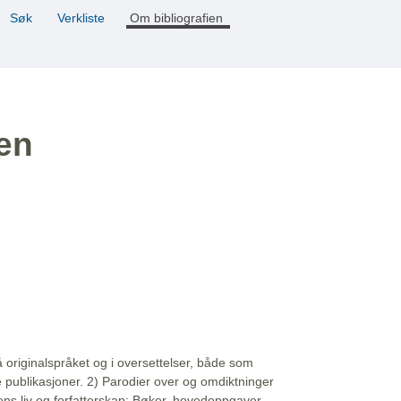
Søk
Verkliste
Om bibliografien
ien
å originalspråket og i oversettelser, både som
e publikasjoner. 2) Parodier over og omdiktninger
ns liv og forfatterskap: Bøker, hovedoppgaver,