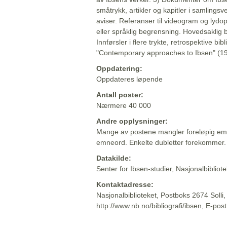
småtrykk, artikler og kapitler i samlingsv
aviser. Referanser til videogram og lydop
eller språklig begrensning. Hovedsaklig 
Innførsler i flere trykte, retrospektive bib
"Contemporary approaches to Ibsen" (19
Oppdatering:
Oppdateres løpende
Antall poster:
Nærmere 40 000
Andre opplysninger:
Mange av postene mangler foreløpig emn
emneord. Enkelte dubletter forekommer.
Datakilde:
Senter for Ibsen-studier, Nasjonalbiblio
Kontaktadresse:
Nasjonalbiblioteket, Postboks 2674 Solli
http://www.nb.no/bibliografi/ibsen, E-pos
Beskrivelsen sist oppdatert: 2022-06-20