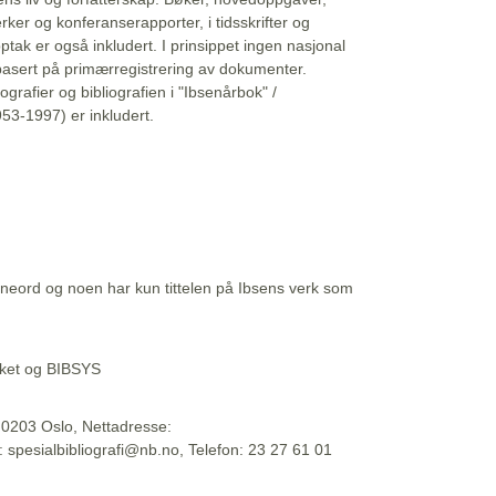
erker og konferanserapporter, i tidsskrifter og
ptak er også inkludert. I prinsippet ingen nasjonal
basert på primærregistrering av dokumenter.
liografier og bibliografien i "Ibsenårbok" /
53-1997) er inkludert.
eord og noen har kun tittelen på Ibsens verk som
teket og BIBSYS
, 0203 Oslo, Nettadresse:
t: spesialbibliografi@nb.no, Telefon: 23 27 61 01
 09:45:34