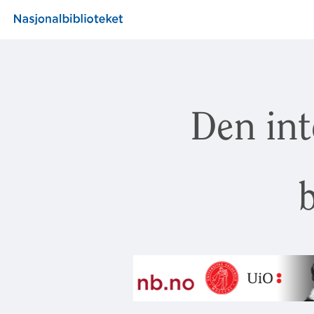
Den int
b