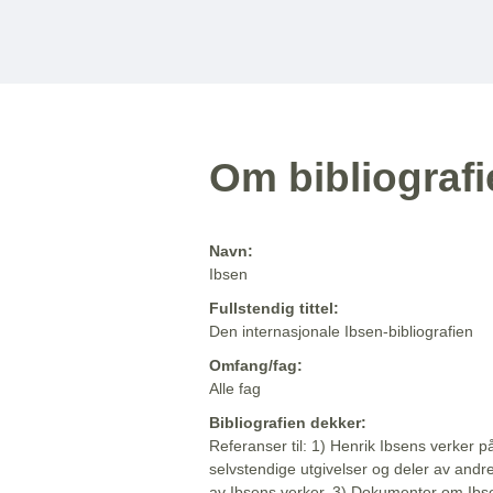
Om bibliograf
Navn:
Ibsen
Fullstendig tittel:
Den internasjonale Ibsen-bibliografien
Omfang/fag:
Alle fag
Bibliografien dekker:
Referanser til: 1) Henrik Ibsens verker p
selvstendige utgivelser og deler av andr
av Ibsens verker. 3) Dokumenter om Ibse