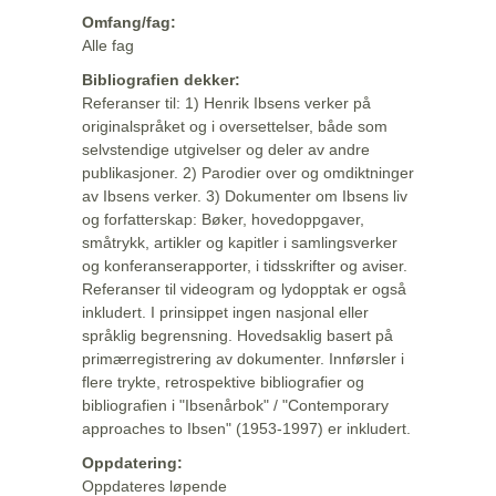
Omfang/fag:
Alle fag
Bibliografien dekker:
Referanser til: 1) Henrik Ibsens verker på
originalspråket og i oversettelser, både som
selvstendige utgivelser og deler av andre
publikasjoner. 2) Parodier over og omdiktninger
av Ibsens verker. 3) Dokumenter om Ibsens liv
og forfatterskap: Bøker, hovedoppgaver,
småtrykk, artikler og kapitler i samlingsverker
og konferanserapporter, i tidsskrifter og aviser.
Referanser til videogram og lydopptak er også
inkludert. I prinsippet ingen nasjonal eller
språklig begrensning. Hovedsaklig basert på
primærregistrering av dokumenter. Innførsler i
flere trykte, retrospektive bibliografier og
bibliografien i "Ibsenårbok" / "Contemporary
approaches to Ibsen" (1953-1997) er inkludert.
Oppdatering:
Oppdateres løpende