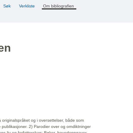
Søk
Verkliste
Om bibliografien
ien
å originalspråket og i oversettelser, både som
e publikasjoner. 2) Parodier over og omdiktninger
ns liv og forfatterskap: Bøker, hovedoppgaver,