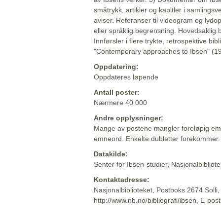
småtrykk, artikler og kapitler i samlingsv
aviser. Referanser til videogram og lydop
eller språklig begrensning. Hovedsaklig 
Innførsler i flere trykte, retrospektive bib
"Contemporary approaches to Ibsen" (19
Oppdatering:
Oppdateres løpende
Antall poster:
Nærmere 40 000
Andre opplysninger:
Mange av postene mangler foreløpig emn
emneord. Enkelte dubletter forekommer.
Datakilde:
Senter for Ibsen-studier, Nasjonalbiblio
Kontaktadresse:
Nasjonalbiblioteket, Postboks 2674 Solli
http://www.nb.no/bibliografi/ibsen, E-pos
Beskrivelsen sist oppdatert: 2022-06-20