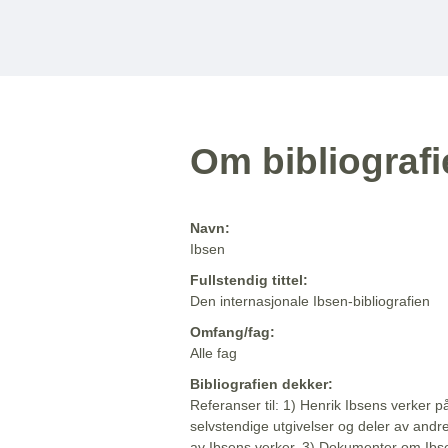
Om bibliograf
Navn:
Ibsen
Fullstendig tittel:
Den internasjonale Ibsen-bibliografien
Omfang/fag:
Alle fag
Bibliografien dekker:
Referanser til: 1) Henrik Ibsens verker p
selvstendige utgivelser og deler av andr
av Ibsens verker. 3) Dokumenter om Ibse