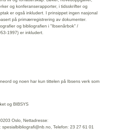
erker og konferanserapporter, i tidsskrifter og
ptak er også inkludert. I prinsippet ingen nasjonal
basert på primærregistrering av dokumenter.
liografier og bibliografien i "Ibsenårbok" /
53-1997) er inkludert.
eord og noen har kun tittelen på Ibsens verk som
teket og BIBSYS
, 0203 Oslo, Nettadresse:
t: spesialbibliografi@nb.no, Telefon: 23 27 61 01
 09:45:34