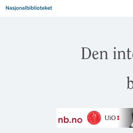
Den int
b