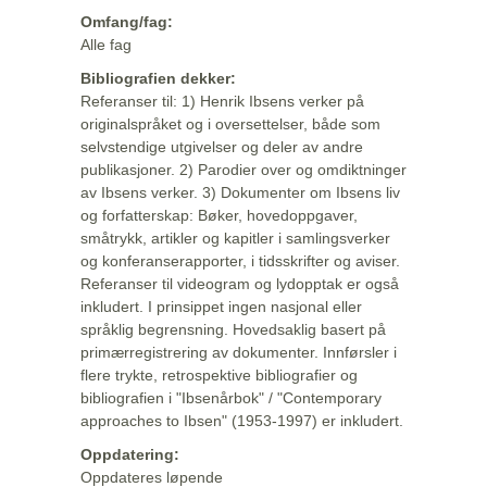
Omfang/fag:
Alle fag
Bibliografien dekker:
Referanser til: 1) Henrik Ibsens verker på
originalspråket og i oversettelser, både som
selvstendige utgivelser og deler av andre
publikasjoner. 2) Parodier over og omdiktninger
av Ibsens verker. 3) Dokumenter om Ibsens liv
og forfatterskap: Bøker, hovedoppgaver,
småtrykk, artikler og kapitler i samlingsverker
og konferanserapporter, i tidsskrifter og aviser.
Referanser til videogram og lydopptak er også
inkludert. I prinsippet ingen nasjonal eller
språklig begrensning. Hovedsaklig basert på
primærregistrering av dokumenter. Innførsler i
flere trykte, retrospektive bibliografier og
bibliografien i "Ibsenårbok" / "Contemporary
approaches to Ibsen" (1953-1997) er inkludert.
Oppdatering:
Oppdateres løpende