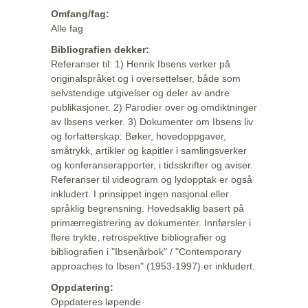
Omfang/fag:
Alle fag
Bibliografien dekker:
Referanser til: 1) Henrik Ibsens verker på
originalspråket og i oversettelser, både som
selvstendige utgivelser og deler av andre
publikasjoner. 2) Parodier over og omdiktninger
av Ibsens verker. 3) Dokumenter om Ibsens liv
og forfatterskap: Bøker, hovedoppgaver,
småtrykk, artikler og kapitler i samlingsverker
og konferanserapporter, i tidsskrifter og aviser.
Referanser til videogram og lydopptak er også
inkludert. I prinsippet ingen nasjonal eller
språklig begrensning. Hovedsaklig basert på
primærregistrering av dokumenter. Innførsler i
flere trykte, retrospektive bibliografier og
bibliografien i "Ibsenårbok" / "Contemporary
approaches to Ibsen" (1953-1997) er inkludert.
Oppdatering:
Oppdateres løpende