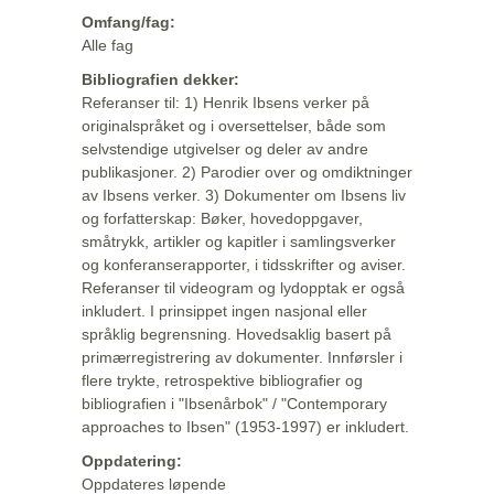
Omfang/fag:
Alle fag
Bibliografien dekker:
Referanser til: 1) Henrik Ibsens verker på
originalspråket og i oversettelser, både som
selvstendige utgivelser og deler av andre
publikasjoner. 2) Parodier over og omdiktninger
av Ibsens verker. 3) Dokumenter om Ibsens liv
og forfatterskap: Bøker, hovedoppgaver,
småtrykk, artikler og kapitler i samlingsverker
og konferanserapporter, i tidsskrifter og aviser.
Referanser til videogram og lydopptak er også
inkludert. I prinsippet ingen nasjonal eller
språklig begrensning. Hovedsaklig basert på
primærregistrering av dokumenter. Innførsler i
flere trykte, retrospektive bibliografier og
bibliografien i "Ibsenårbok" / "Contemporary
approaches to Ibsen" (1953-1997) er inkludert.
Oppdatering:
Oppdateres løpende