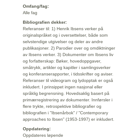
Omfang/fag:
Alle fag
Bibliografien dekker:
Referanser til: 1) Henrik Ibsens verker på
originalspråket og i oversettelser, både som
selvstendige utgivelser og deler av andre
publikasjoner. 2) Parodier over og omdiktninger
av Ibsens verker. 3) Dokumenter om Ibsens liv
og forfatterskap: Bøker, hovedoppgaver,
småtrykk, artikler og kapitler i samlingsverker
og konferanserapporter, i tidsskrifter og aviser.
Referanser til videogram og lydopptak er også
inkludert. I prinsippet ingen nasjonal eller
språklig begrensning. Hovedsaklig basert på
primærregistrering av dokumenter. Innførsler i
flere trykte, retrospektive bibliografier og
bibliografien i "Ibsenårbok" / "Contemporary
approaches to Ibsen" (1953-1997) er inkludert.
Oppdatering:
Oppdateres løpende