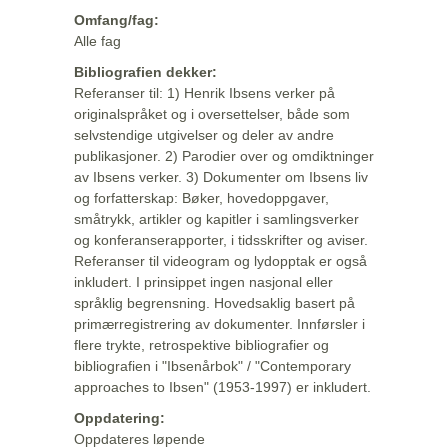
Omfang/fag:
Alle fag
Bibliografien dekker:
Referanser til: 1) Henrik Ibsens verker på
originalspråket og i oversettelser, både som
selvstendige utgivelser og deler av andre
publikasjoner. 2) Parodier over og omdiktninger
av Ibsens verker. 3) Dokumenter om Ibsens liv
og forfatterskap: Bøker, hovedoppgaver,
småtrykk, artikler og kapitler i samlingsverker
og konferanserapporter, i tidsskrifter og aviser.
Referanser til videogram og lydopptak er også
inkludert. I prinsippet ingen nasjonal eller
språklig begrensning. Hovedsaklig basert på
primærregistrering av dokumenter. Innførsler i
flere trykte, retrospektive bibliografier og
bibliografien i "Ibsenårbok" / "Contemporary
approaches to Ibsen" (1953-1997) er inkludert.
Oppdatering:
Oppdateres løpende