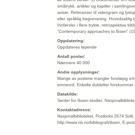
småtrykk, artikler og kapitler i samlingsv
aviser. Referanser til videogram og lydop
eller språklig begrensning. Hovedsaklig 
Innførsler i flere trykte, retrospektive bib
"Contemporary approaches to Ibsen" (19
Oppdatering:
Oppdateres løpende
Antall poster:
Nærmere 40 000
Andre opplysninger:
Mange av postene mangler foreløpig emn
emneord. Enkelte dubletter forekommer.
Datakilde:
Senter for Ibsen-studier, Nasjonalbiblio
Kontaktadresse:
Nasjonalbiblioteket, Postboks 2674 Solli
http://www.nb.no/bibliografi/ibsen, E-pos
Beskrivelsen sist oppdatert: 2022-06-20