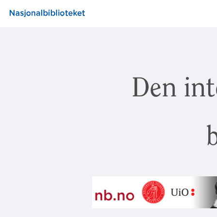
Den int
b