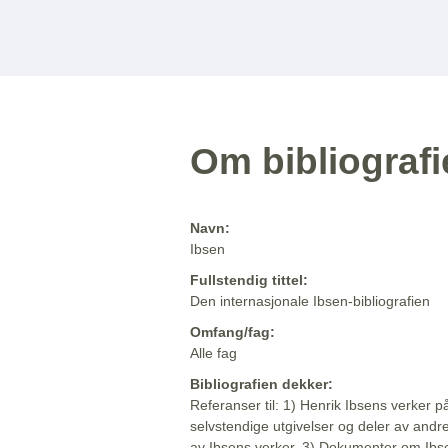
Om bibliograf
Navn:
Ibsen
Fullstendig tittel:
Den internasjonale Ibsen-bibliografien
Omfang/fag:
Alle fag
Bibliografien dekker:
Referanser til: 1) Henrik Ibsens verker p
selvstendige utgivelser og deler av andr
av Ibsens verker. 3) Dokumenter om Ibse