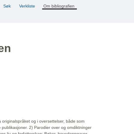
Søk
Verkliste
Om bibliografien
ien
å originalspråket og i oversettelser, både som
e publikasjoner. 2) Parodier over og omdiktninger
ns liv og forfatterskap: Bøker, hovedoppgaver,