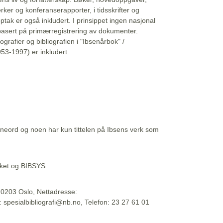
erker og konferanserapporter, i tidsskrifter og
ptak er også inkludert. I prinsippet ingen nasjonal
basert på primærregistrering av dokumenter.
liografier og bibliografien i "Ibsenårbok" /
53-1997) er inkludert.
eord og noen har kun tittelen på Ibsens verk som
teket og BIBSYS
, 0203 Oslo, Nettadresse:
t: spesialbibliografi@nb.no, Telefon: 23 27 61 01
 09:45:34