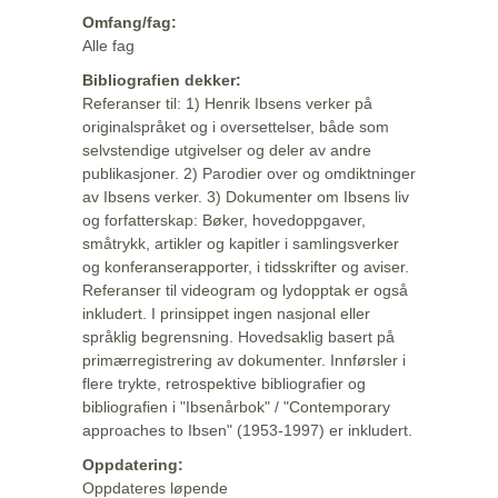
Omfang/fag:
Alle fag
Bibliografien dekker:
Referanser til: 1) Henrik Ibsens verker på
originalspråket og i oversettelser, både som
selvstendige utgivelser og deler av andre
publikasjoner. 2) Parodier over og omdiktninger
av Ibsens verker. 3) Dokumenter om Ibsens liv
og forfatterskap: Bøker, hovedoppgaver,
småtrykk, artikler og kapitler i samlingsverker
og konferanserapporter, i tidsskrifter og aviser.
Referanser til videogram og lydopptak er også
inkludert. I prinsippet ingen nasjonal eller
språklig begrensning. Hovedsaklig basert på
primærregistrering av dokumenter. Innførsler i
flere trykte, retrospektive bibliografier og
bibliografien i "Ibsenårbok" / "Contemporary
approaches to Ibsen" (1953-1997) er inkludert.
Oppdatering:
Oppdateres løpende