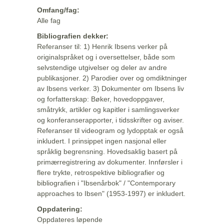
Omfang/fag:
Alle fag
Bibliografien dekker:
Referanser til: 1) Henrik Ibsens verker på
originalspråket og i oversettelser, både som
selvstendige utgivelser og deler av andre
publikasjoner. 2) Parodier over og omdiktninger
av Ibsens verker. 3) Dokumenter om Ibsens liv
og forfatterskap: Bøker, hovedoppgaver,
småtrykk, artikler og kapitler i samlingsverker
og konferanserapporter, i tidsskrifter og aviser.
Referanser til videogram og lydopptak er også
inkludert. I prinsippet ingen nasjonal eller
språklig begrensning. Hovedsaklig basert på
primærregistrering av dokumenter. Innførsler i
flere trykte, retrospektive bibliografier og
bibliografien i "Ibsenårbok" / "Contemporary
approaches to Ibsen" (1953-1997) er inkludert.
Oppdatering:
Oppdateres løpende