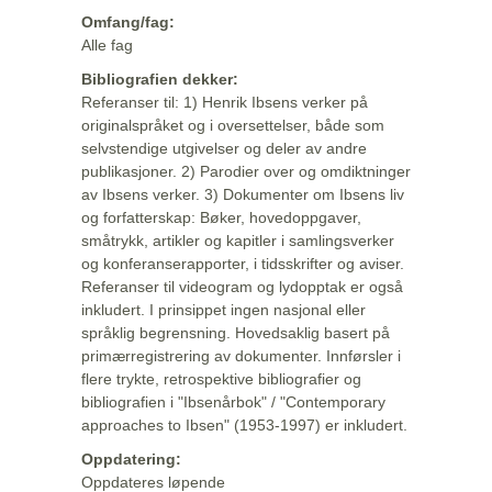
Omfang/fag:
Alle fag
Bibliografien dekker:
Referanser til: 1) Henrik Ibsens verker på
originalspråket og i oversettelser, både som
selvstendige utgivelser og deler av andre
publikasjoner. 2) Parodier over og omdiktninger
av Ibsens verker. 3) Dokumenter om Ibsens liv
og forfatterskap: Bøker, hovedoppgaver,
småtrykk, artikler og kapitler i samlingsverker
og konferanserapporter, i tidsskrifter og aviser.
Referanser til videogram og lydopptak er også
inkludert. I prinsippet ingen nasjonal eller
språklig begrensning. Hovedsaklig basert på
primærregistrering av dokumenter. Innførsler i
flere trykte, retrospektive bibliografier og
bibliografien i "Ibsenårbok" / "Contemporary
approaches to Ibsen" (1953-1997) er inkludert.
Oppdatering:
Oppdateres løpende