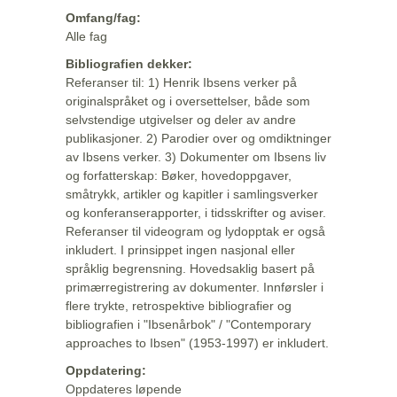
Omfang/fag:
Alle fag
Bibliografien dekker:
Referanser til: 1) Henrik Ibsens verker på
originalspråket og i oversettelser, både som
selvstendige utgivelser og deler av andre
publikasjoner. 2) Parodier over og omdiktninger
av Ibsens verker. 3) Dokumenter om Ibsens liv
og forfatterskap: Bøker, hovedoppgaver,
småtrykk, artikler og kapitler i samlingsverker
og konferanserapporter, i tidsskrifter og aviser.
Referanser til videogram og lydopptak er også
inkludert. I prinsippet ingen nasjonal eller
språklig begrensning. Hovedsaklig basert på
primærregistrering av dokumenter. Innførsler i
flere trykte, retrospektive bibliografier og
bibliografien i "Ibsenårbok" / "Contemporary
approaches to Ibsen" (1953-1997) er inkludert.
Oppdatering:
Oppdateres løpende