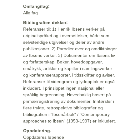
Omfang/fag:
Alle fag
Bibliografien dekker:
Referanser til: 1) Henrik Ibsens verker på
originalspråket og i oversettelser, både som
selvstendige utgivelser og deler av andre
publikasjoner. 2) Parodier over og omdiktninger
av Ibsens verker. 3) Dokumenter om Ibsens liv
og forfatterskap: Bøker, hovedoppgaver,
småtrykk, artikler og kapitler i samlingsverker
og konferanserapporter, i tidsskrifter og aviser.
Referanser til videogram og lydopptak er også
inkludert. I prinsippet ingen nasjonal eller
språklig begrensning. Hovedsaklig basert på
primærregistrering av dokumenter. Innførsler i
flere trykte, retrospektive bibliografier og
bibliografien i "Ibsenårbok" / "Contemporary
approaches to Ibsen" (1953-1997) er inkludert.
Oppdatering:
Oppdateres løpende