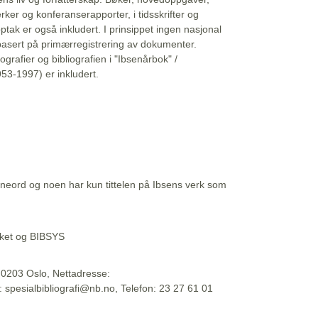
erker og konferanserapporter, i tidsskrifter og
ptak er også inkludert. I prinsippet ingen nasjonal
basert på primærregistrering av dokumenter.
liografier og bibliografien i "Ibsenårbok" /
53-1997) er inkludert.
eord og noen har kun tittelen på Ibsens verk som
teket og BIBSYS
, 0203 Oslo, Nettadresse:
t: spesialbibliografi@nb.no, Telefon: 23 27 61 01
 09:45:34