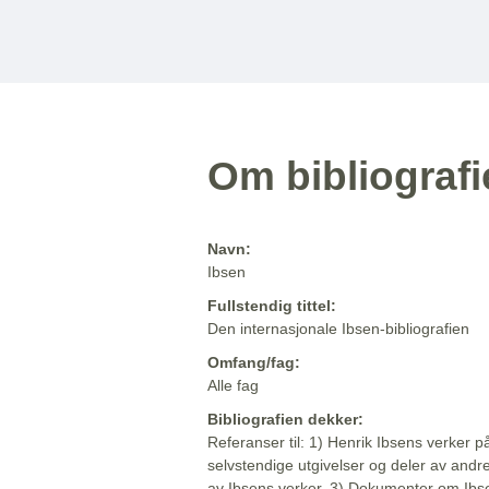
Om bibliograf
Navn:
Ibsen
Fullstendig tittel:
Den internasjonale Ibsen-bibliografien
Omfang/fag:
Alle fag
Bibliografien dekker:
Referanser til: 1) Henrik Ibsens verker p
selvstendige utgivelser og deler av andr
av Ibsens verker. 3) Dokumenter om Ibse