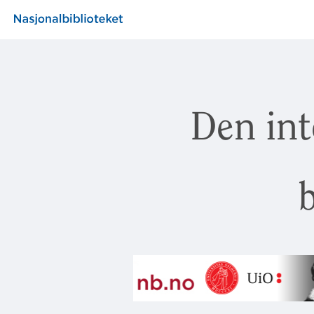
Den int
b