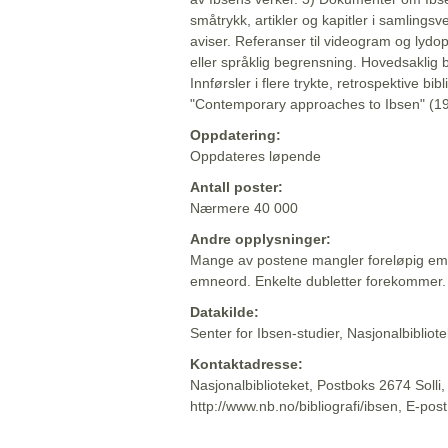
småtrykk, artikler og kapitler i samlingsv
aviser. Referanser til videogram og lydop
eller språklig begrensning. Hovedsaklig 
Innførsler i flere trykte, retrospektive bib
"Contemporary approaches to Ibsen" (19
Oppdatering:
Oppdateres løpende
Antall poster:
Nærmere 40 000
Andre opplysninger:
Mange av postene mangler foreløpig emn
emneord. Enkelte dubletter forekommer.
Datakilde:
Senter for Ibsen-studier, Nasjonalbiblio
Kontaktadresse:
Nasjonalbiblioteket, Postboks 2674 Solli
http://www.nb.no/bibliografi/ibsen, E-pos
Beskrivelsen sist oppdatert: 2022-06-20