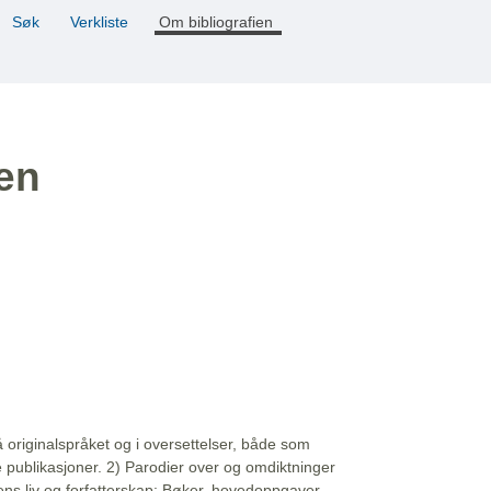
Søk
Verkliste
Om bibliografien
ien
å originalspråket og i oversettelser, både som
e publikasjoner. 2) Parodier over og omdiktninger
ns liv og forfatterskap: Bøker, hovedoppgaver,