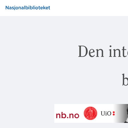
Den int
b