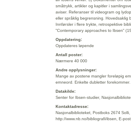
småtrykk, artikler og kapitler i samlingsv
aviser. Referanser til videogram og lydop
eller språklig begrensning. Hovedsaklig 
Innførsler i flere trykte, retrospektive bib
"Contemporary approaches to Ibsen" (19
Oppdatering:
Oppdateres løpende
Antall poster:
Nærmere 40 000
Andre opplysninger:
Mange av postene mangler foreløpig emn
emneord. Enkelte dubletter forekommer.
Datakilde:
Senter for Ibsen-studier, Nasjonalbiblio
Kontaktadresse:
Nasjonalbiblioteket, Postboks 2674 Solli
http://www.nb.no/bibliografi/ibsen, E-pos
Beskrivelsen sist oppdatert: 2022-06-20