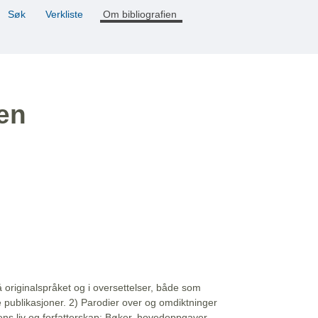
Søk
Verkliste
Om bibliografien
ien
å originalspråket og i oversettelser, både som
e publikasjoner. 2) Parodier over og omdiktninger
ns liv og forfatterskap: Bøker, hovedoppgaver,