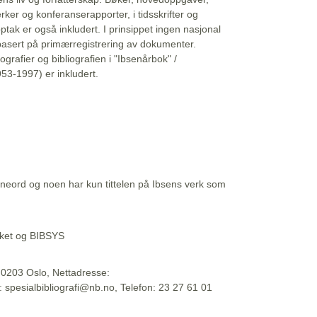
erker og konferanserapporter, i tidsskrifter og
ptak er også inkludert. I prinsippet ingen nasjonal
basert på primærregistrering av dokumenter.
liografier og bibliografien i "Ibsenårbok" /
53-1997) er inkludert.
eord og noen har kun tittelen på Ibsens verk som
teket og BIBSYS
, 0203 Oslo, Nettadresse:
t: spesialbibliografi@nb.no, Telefon: 23 27 61 01
 09:45:34