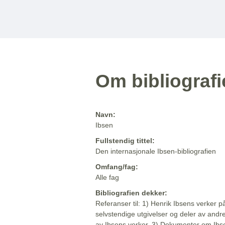
Om bibliograf
Navn:
Ibsen
Fullstendig tittel:
Den internasjonale Ibsen-bibliografien
Omfang/fag:
Alle fag
Bibliografien dekker:
Referanser til: 1) Henrik Ibsens verker p
selvstendige utgivelser og deler av andr
av Ibsens verker. 3) Dokumenter om Ibse