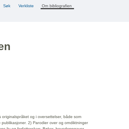
Søk
Verkliste
Om bibliografien
ien
å originalspråket og i oversettelser, både som
e publikasjoner. 2) Parodier over og omdiktninger
ns liv og forfatterskap: Bøker, hovedoppgaver,