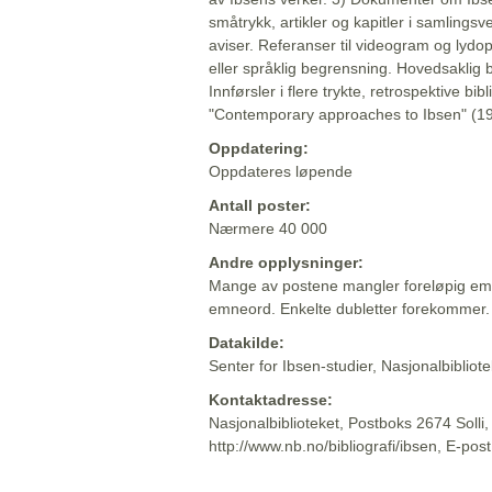
småtrykk, artikler og kapitler i samlingsv
aviser. Referanser til videogram og lydop
eller språklig begrensning. Hovedsaklig 
Innførsler i flere trykte, retrospektive bib
"Contemporary approaches to Ibsen" (19
Oppdatering:
Oppdateres løpende
Antall poster:
Nærmere 40 000
Andre opplysninger:
Mange av postene mangler foreløpig emn
emneord. Enkelte dubletter forekommer.
Datakilde:
Senter for Ibsen-studier, Nasjonalbiblio
Kontaktadresse:
Nasjonalbiblioteket, Postboks 2674 Solli
http://www.nb.no/bibliografi/ibsen, E-pos
Beskrivelsen sist oppdatert: 2022-06-20