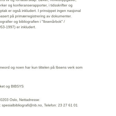
erker og konferanserapporter, i tidsskrifter og
ptak er også inkludert. I prinsippet ingen nasjonal
basert på primærregistrering av dokumenter.
liografier og bibliografien i "Ibsenårbok" /
53-1997) er inkludert.
eord og noen har kun tittelen på Ibsens verk som
teket og BIBSYS
, 0203 Oslo, Nettadresse:
t: spesialbibliografi@nb.no, Telefon: 23 27 61 01
 09:45:34