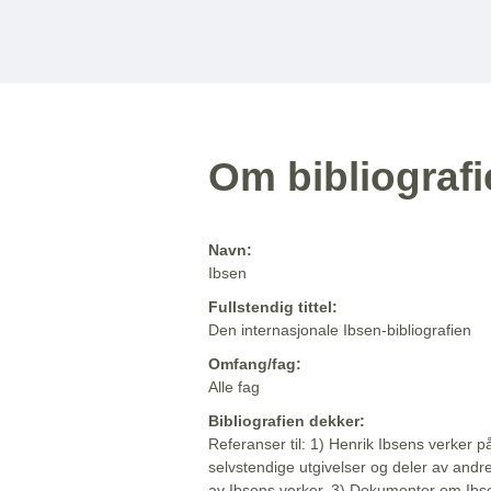
Om bibliograf
Navn:
Ibsen
Fullstendig tittel:
Den internasjonale Ibsen-bibliografien
Omfang/fag:
Alle fag
Bibliografien dekker:
Referanser til: 1) Henrik Ibsens verker p
selvstendige utgivelser og deler av andr
av Ibsens verker. 3) Dokumenter om Ibse