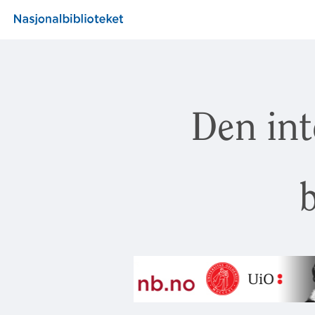
Den int
b