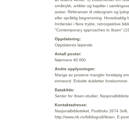
småtrykk, artikler og kapitler i samlingsv
aviser. Referanser til videogram og lydop
eller språklig begrensning. Hovedsaklig 
Innførsler i flere trykte, retrospektive bib
"Contemporary approaches to Ibsen" (19
Oppdatering:
Oppdateres løpende
Antall poster:
Nærmere 40 000
Andre opplysninger:
Mange av postene mangler foreløpig emn
emneord. Enkelte dubletter forekommer.
Datakilde:
Senter for Ibsen-studier, Nasjonalbiblio
Kontaktadresse:
Nasjonalbiblioteket, Postboks 2674 Solli
http://www.nb.no/bibliografi/ibsen, E-pos
Beskrivelsen sist oppdatert: 2022-06-20