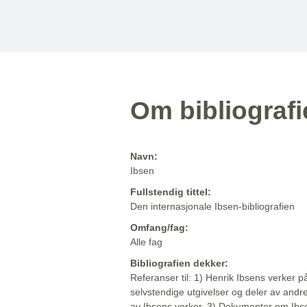
Om bibliograf
Navn:
Ibsen
Fullstendig tittel:
Den internasjonale Ibsen-bibliografien
Omfang/fag:
Alle fag
Bibliografien dekker:
Referanser til: 1) Henrik Ibsens verker p
selvstendige utgivelser og deler av andr
av Ibsens verker. 3) Dokumenter om Ibse