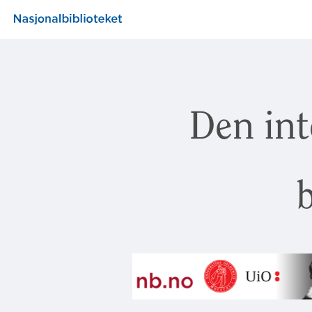
Den int
b