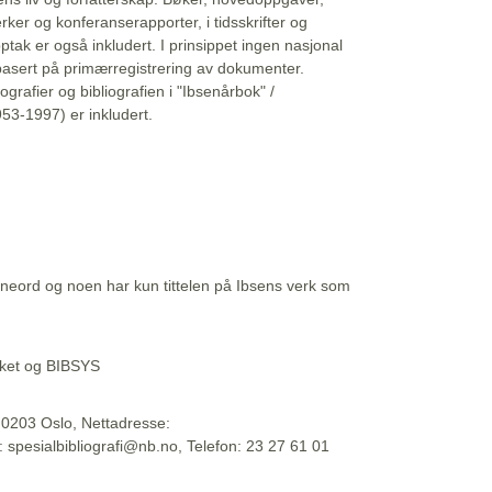
erker og konferanserapporter, i tidsskrifter og
ptak er også inkludert. I prinsippet ingen nasjonal
basert på primærregistrering av dokumenter.
liografier og bibliografien i "Ibsenårbok" /
53-1997) er inkludert.
eord og noen har kun tittelen på Ibsens verk som
teket og BIBSYS
, 0203 Oslo, Nettadresse:
t: spesialbibliografi@nb.no, Telefon: 23 27 61 01
 09:45:34