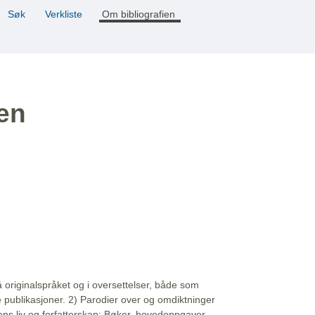
Søk
Verkliste
Om bibliografien
ien
å originalspråket og i oversettelser, både som
e publikasjoner. 2) Parodier over og omdiktninger
ns liv og forfatterskap: Bøker, hovedoppgaver,