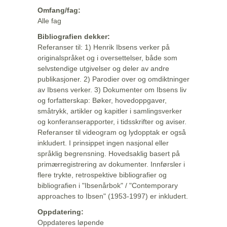
Omfang/fag:
Alle fag
Bibliografien dekker:
Referanser til: 1) Henrik Ibsens verker på
originalspråket og i oversettelser, både som
selvstendige utgivelser og deler av andre
publikasjoner. 2) Parodier over og omdiktninger
av Ibsens verker. 3) Dokumenter om Ibsens liv
og forfatterskap: Bøker, hovedoppgaver,
småtrykk, artikler og kapitler i samlingsverker
og konferanserapporter, i tidsskrifter og aviser.
Referanser til videogram og lydopptak er også
inkludert. I prinsippet ingen nasjonal eller
språklig begrensning. Hovedsaklig basert på
primærregistrering av dokumenter. Innførsler i
flere trykte, retrospektive bibliografier og
bibliografien i "Ibsenårbok" / "Contemporary
approaches to Ibsen" (1953-1997) er inkludert.
Oppdatering:
Oppdateres løpende