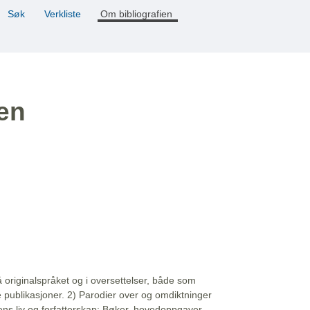
Søk
Verkliste
Om bibliografien
ien
å originalspråket og i oversettelser, både som
e publikasjoner. 2) Parodier over og omdiktninger
ns liv og forfatterskap: Bøker, hovedoppgaver,