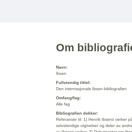
Om bibliograf
Navn:
Ibsen
Fullstendig tittel:
Den internasjonale Ibsen-bibliografien
Omfang/fag:
Alle fag
Bibliografien dekker:
Referanser til: 1) Henrik Ibsens verker p
selvstendige utgivelser og deler av andr
av Ibsens verker. 3) Dokumenter om Ibse