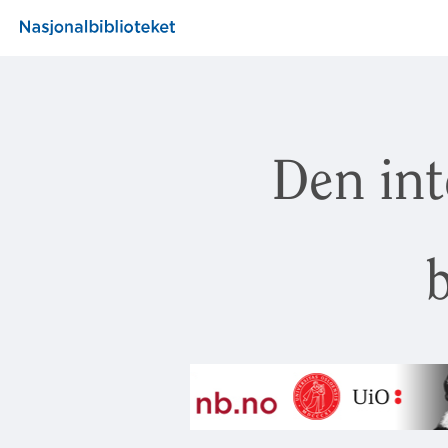
Den int
b