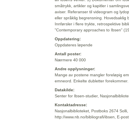
småtrykk, artikler og kapitler i samlingsv
aviser. Referanser til videogram og lydop
eller språklig begrensning. Hovedsaklig 
Innførsler i flere trykte, retrospektive bib
"Contemporary approaches to Ibsen" (19
Oppdatering:
Oppdateres løpende
Antall poster:
Nærmere 40 000
Andre opplysninger:
Mange av postene mangler foreløpig emn
emneord. Enkelte dubletter forekommer.
Datakilde:
Senter for Ibsen-studier, Nasjonalbiblio
Kontaktadresse:
Nasjonalbiblioteket, Postboks 2674 Solli
http://www.nb.no/bibliografi/ibsen, E-pos
Beskrivelsen sist oppdatert: 2022-06-20