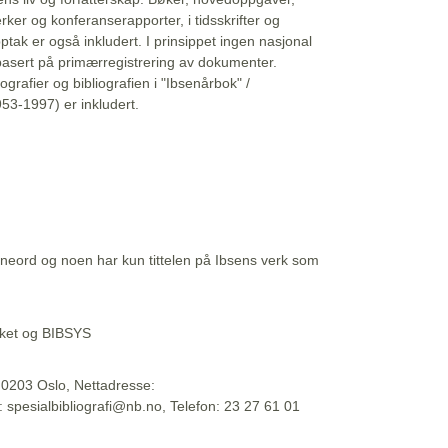
erker og konferanserapporter, i tidsskrifter og
ptak er også inkludert. I prinsippet ingen nasjonal
basert på primærregistrering av dokumenter.
liografier og bibliografien i "Ibsenårbok" /
53-1997) er inkludert.
eord og noen har kun tittelen på Ibsens verk som
teket og BIBSYS
, 0203 Oslo, Nettadresse:
t: spesialbibliografi@nb.no, Telefon: 23 27 61 01
 09:45:34