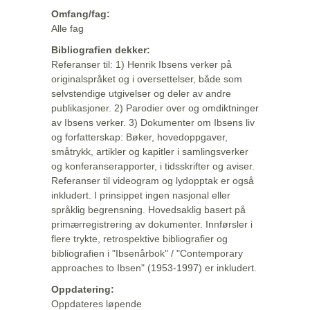
Omfang/fag:
Alle fag
Bibliografien dekker:
Referanser til: 1) Henrik Ibsens verker på
originalspråket og i oversettelser, både som
selvstendige utgivelser og deler av andre
publikasjoner. 2) Parodier over og omdiktninger
av Ibsens verker. 3) Dokumenter om Ibsens liv
og forfatterskap: Bøker, hovedoppgaver,
småtrykk, artikler og kapitler i samlingsverker
og konferanserapporter, i tidsskrifter og aviser.
Referanser til videogram og lydopptak er også
inkludert. I prinsippet ingen nasjonal eller
språklig begrensning. Hovedsaklig basert på
primærregistrering av dokumenter. Innførsler i
flere trykte, retrospektive bibliografier og
bibliografien i "Ibsenårbok" / "Contemporary
approaches to Ibsen" (1953-1997) er inkludert.
Oppdatering:
Oppdateres løpende