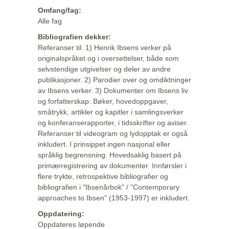
Omfang/fag:
Alle fag
Bibliografien dekker:
Referanser til: 1) Henrik Ibsens verker på
originalspråket og i oversettelser, både som
selvstendige utgivelser og deler av andre
publikasjoner. 2) Parodier over og omdiktninger
av Ibsens verker. 3) Dokumenter om Ibsens liv
og forfatterskap: Bøker, hovedoppgaver,
småtrykk, artikler og kapitler i samlingsverker
og konferanserapporter, i tidsskrifter og aviser.
Referanser til videogram og lydopptak er også
inkludert. I prinsippet ingen nasjonal eller
språklig begrensning. Hovedsaklig basert på
primærregistrering av dokumenter. Innførsler i
flere trykte, retrospektive bibliografier og
bibliografien i "Ibsenårbok" / "Contemporary
approaches to Ibsen" (1953-1997) er inkludert.
Oppdatering:
Oppdateres løpende