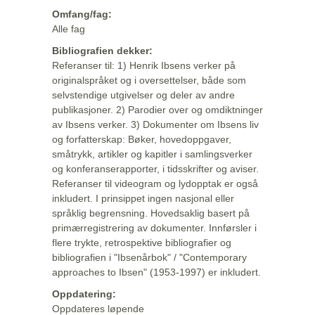
Omfang/fag:
Alle fag
Bibliografien dekker:
Referanser til: 1) Henrik Ibsens verker på
originalspråket og i oversettelser, både som
selvstendige utgivelser og deler av andre
publikasjoner. 2) Parodier over og omdiktninger
av Ibsens verker. 3) Dokumenter om Ibsens liv
og forfatterskap: Bøker, hovedoppgaver,
småtrykk, artikler og kapitler i samlingsverker
og konferanserapporter, i tidsskrifter og aviser.
Referanser til videogram og lydopptak er også
inkludert. I prinsippet ingen nasjonal eller
språklig begrensning. Hovedsaklig basert på
primærregistrering av dokumenter. Innførsler i
flere trykte, retrospektive bibliografier og
bibliografien i "Ibsenårbok" / "Contemporary
approaches to Ibsen" (1953-1997) er inkludert.
Oppdatering:
Oppdateres løpende