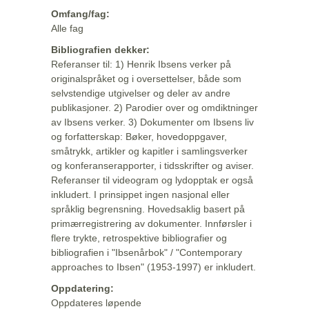
Omfang/fag:
Alle fag
Bibliografien dekker:
Referanser til: 1) Henrik Ibsens verker på
originalspråket og i oversettelser, både som
selvstendige utgivelser og deler av andre
publikasjoner. 2) Parodier over og omdiktninger
av Ibsens verker. 3) Dokumenter om Ibsens liv
og forfatterskap: Bøker, hovedoppgaver,
småtrykk, artikler og kapitler i samlingsverker
og konferanserapporter, i tidsskrifter og aviser.
Referanser til videogram og lydopptak er også
inkludert. I prinsippet ingen nasjonal eller
språklig begrensning. Hovedsaklig basert på
primærregistrering av dokumenter. Innførsler i
flere trykte, retrospektive bibliografier og
bibliografien i "Ibsenårbok" / "Contemporary
approaches to Ibsen" (1953-1997) er inkludert.
Oppdatering:
Oppdateres løpende