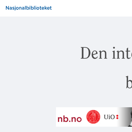
Den int
b