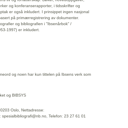
erker og konferanserapporter, i tidsskrifter og
ptak er også inkludert. I prinsippet ingen nasjonal
basert på primærregistrering av dokumenter.
liografier og bibliografien i "Ibsenårbok" /
53-1997) er inkludert.
eord og noen har kun tittelen på Ibsens verk som
teket og BIBSYS
, 0203 Oslo, Nettadresse:
t: spesialbibliografi@nb.no, Telefon: 23 27 61 01
 09:45:34