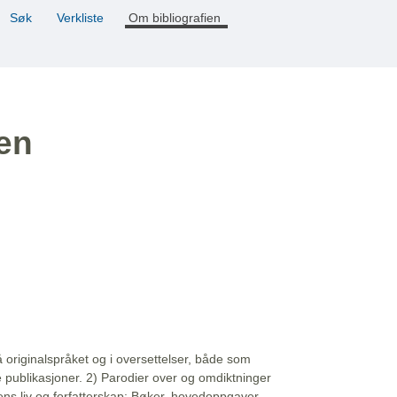
Søk
Verkliste
Om bibliografien
ien
å originalspråket og i oversettelser, både som
e publikasjoner. 2) Parodier over og omdiktninger
ns liv og forfatterskap: Bøker, hovedoppgaver,