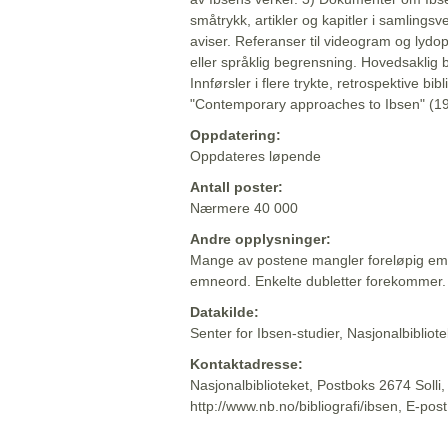
småtrykk, artikler og kapitler i samlingsv
aviser. Referanser til videogram og lydop
eller språklig begrensning. Hovedsaklig 
Innførsler i flere trykte, retrospektive bib
"Contemporary approaches to Ibsen" (19
Oppdatering:
Oppdateres løpende
Antall poster:
Nærmere 40 000
Andre opplysninger:
Mange av postene mangler foreløpig emn
emneord. Enkelte dubletter forekommer.
Datakilde:
Senter for Ibsen-studier, Nasjonalbiblio
Kontaktadresse:
Nasjonalbiblioteket, Postboks 2674 Solli
http://www.nb.no/bibliografi/ibsen, E-pos
Beskrivelsen sist oppdatert: 2022-06-20