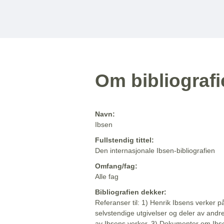
Om bibliograf
Navn:
Ibsen
Fullstendig tittel:
Den internasjonale Ibsen-bibliografien
Omfang/fag:
Alle fag
Bibliografien dekker:
Referanser til: 1) Henrik Ibsens verker p
selvstendige utgivelser og deler av andr
av Ibsens verker. 3) Dokumenter om Ibse