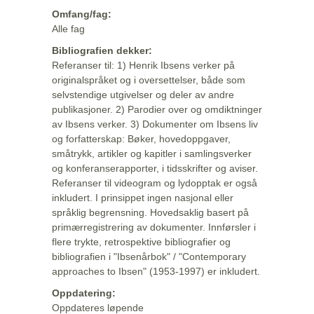
Omfang/fag:
Alle fag
Bibliografien dekker:
Referanser til: 1) Henrik Ibsens verker på
originalspråket og i oversettelser, både som
selvstendige utgivelser og deler av andre
publikasjoner. 2) Parodier over og omdiktninger
av Ibsens verker. 3) Dokumenter om Ibsens liv
og forfatterskap: Bøker, hovedoppgaver,
småtrykk, artikler og kapitler i samlingsverker
og konferanserapporter, i tidsskrifter og aviser.
Referanser til videogram og lydopptak er også
inkludert. I prinsippet ingen nasjonal eller
språklig begrensning. Hovedsaklig basert på
primærregistrering av dokumenter. Innførsler i
flere trykte, retrospektive bibliografier og
bibliografien i "Ibsenårbok" / "Contemporary
approaches to Ibsen" (1953-1997) er inkludert.
Oppdatering:
Oppdateres løpende