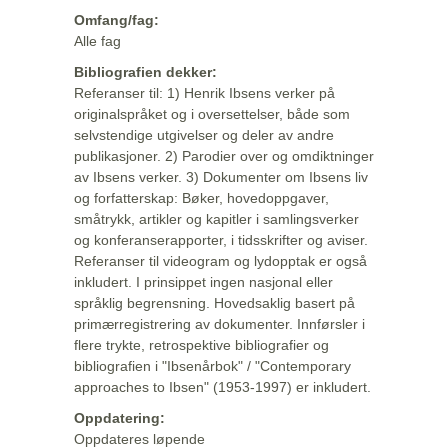
Omfang/fag:
Alle fag
Bibliografien dekker:
Referanser til: 1) Henrik Ibsens verker på
originalspråket og i oversettelser, både som
selvstendige utgivelser og deler av andre
publikasjoner. 2) Parodier over og omdiktninger
av Ibsens verker. 3) Dokumenter om Ibsens liv
og forfatterskap: Bøker, hovedoppgaver,
småtrykk, artikler og kapitler i samlingsverker
og konferanserapporter, i tidsskrifter og aviser.
Referanser til videogram og lydopptak er også
inkludert. I prinsippet ingen nasjonal eller
språklig begrensning. Hovedsaklig basert på
primærregistrering av dokumenter. Innførsler i
flere trykte, retrospektive bibliografier og
bibliografien i "Ibsenårbok" / "Contemporary
approaches to Ibsen" (1953-1997) er inkludert.
Oppdatering:
Oppdateres løpende