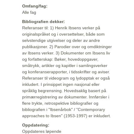
Omfang/fag:
Alle fag
Bibliografien dekker:
Referanser til: 1) Henrik Ibsens verker på
originalspråket og i oversettelser, både som
selvstendige utgivelser og deler av andre
publikasjoner. 2) Parodier over og omdiktninger
av Ibsens verker. 3) Dokumenter om Ibsens liv
og forfatterskap: Bøker, hovedoppgaver,
småtrykk, artikler og kapitler i samlingsverker
og konferanserapporter, i tidsskrifter og aviser.
Referanser til videogram og lydopptak er også
inkludert. I prinsippet ingen nasjonal eller
språklig begrensning. Hovedsaklig basert på
primærregistrering av dokumenter. Innførsler i
flere trykte, retrospektive bibliografier og
bibliografien i "Ibsenårbok" / "Contemporary
approaches to Ibsen" (1953-1997) er inkludert.
Oppdatering:
Oppdateres løpende