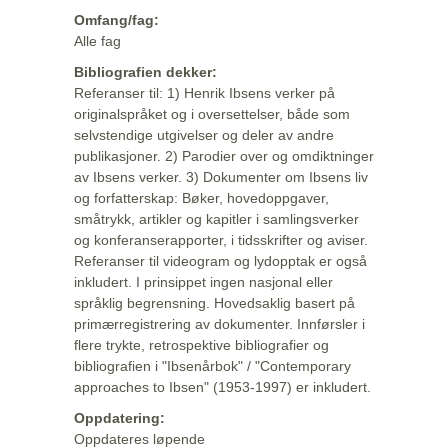
Omfang/fag:
Alle fag
Bibliografien dekker:
Referanser til: 1) Henrik Ibsens verker på
originalspråket og i oversettelser, både som
selvstendige utgivelser og deler av andre
publikasjoner. 2) Parodier over og omdiktninger
av Ibsens verker. 3) Dokumenter om Ibsens liv
og forfatterskap: Bøker, hovedoppgaver,
småtrykk, artikler og kapitler i samlingsverker
og konferanserapporter, i tidsskrifter og aviser.
Referanser til videogram og lydopptak er også
inkludert. I prinsippet ingen nasjonal eller
språklig begrensning. Hovedsaklig basert på
primærregistrering av dokumenter. Innførsler i
flere trykte, retrospektive bibliografier og
bibliografien i "Ibsenårbok" / "Contemporary
approaches to Ibsen" (1953-1997) er inkludert.
Oppdatering:
Oppdateres løpende