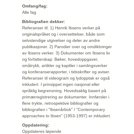
Omfang/fag:
Alle fag
Bibliografien dekker:
Referanser til: 1) Henrik Ibsens verker på
originalspråket og i oversettelser, både som
selvstendige utgivelser og deler av andre
publikasjoner. 2) Parodier over og omdiktninger
av Ibsens verker. 3) Dokumenter om Ibsens liv
og forfatterskap: Bøker, hovedoppgaver,
småtrykk, artikler og kapitler i samlingsverker
og konferanserapporter, i tidsskrifter og aviser.
Referanser til videogram og lydopptak er også
inkludert. I prinsippet ingen nasjonal eller
språklig begrensning. Hovedsaklig basert på
primærregistrering av dokumenter. Innførsler i
flere trykte, retrospektive bibliografier og
bibliografien i "Ibsenårbok" / "Contemporary
approaches to Ibsen" (1953-1997) er inkludert.
Oppdatering:
Oppdateres løpende