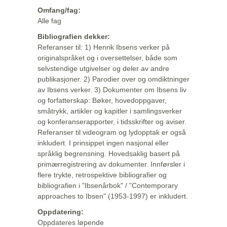
Omfang/fag:
Alle fag
Bibliografien dekker:
Referanser til: 1) Henrik Ibsens verker på
originalspråket og i oversettelser, både som
selvstendige utgivelser og deler av andre
publikasjoner. 2) Parodier over og omdiktninger
av Ibsens verker. 3) Dokumenter om Ibsens liv
og forfatterskap: Bøker, hovedoppgaver,
småtrykk, artikler og kapitler i samlingsverker
og konferanserapporter, i tidsskrifter og aviser.
Referanser til videogram og lydopptak er også
inkludert. I prinsippet ingen nasjonal eller
språklig begrensning. Hovedsaklig basert på
primærregistrering av dokumenter. Innførsler i
flere trykte, retrospektive bibliografier og
bibliografien i "Ibsenårbok" / "Contemporary
approaches to Ibsen" (1953-1997) er inkludert.
Oppdatering:
Oppdateres løpende