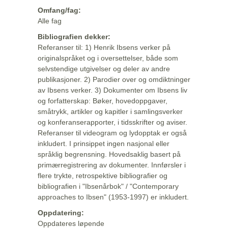
Omfang/fag:
Alle fag
Bibliografien dekker:
Referanser til: 1) Henrik Ibsens verker på
originalspråket og i oversettelser, både som
selvstendige utgivelser og deler av andre
publikasjoner. 2) Parodier over og omdiktninger
av Ibsens verker. 3) Dokumenter om Ibsens liv
og forfatterskap: Bøker, hovedoppgaver,
småtrykk, artikler og kapitler i samlingsverker
og konferanserapporter, i tidsskrifter og aviser.
Referanser til videogram og lydopptak er også
inkludert. I prinsippet ingen nasjonal eller
språklig begrensning. Hovedsaklig basert på
primærregistrering av dokumenter. Innførsler i
flere trykte, retrospektive bibliografier og
bibliografien i "Ibsenårbok" / "Contemporary
approaches to Ibsen" (1953-1997) er inkludert.
Oppdatering:
Oppdateres løpende