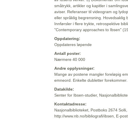
småtrykk, artikler og kapitler i samlingsv
aviser. Referanser til videogram og lydop
eller språklig begrensning. Hovedsaklig 
Innførsler i flere trykte, retrospektive bib
"Contemporary approaches to Ibsen" (19
Oppdatering:
Oppdateres løpende
Antall poster:
Nærmere 40 000
Andre opplysninger:
Mange av postene mangler foreløpig emn
emneord. Enkelte dubletter forekommer.
Datakilde:
Senter for Ibsen-studier, Nasjonalbiblio
Kontaktadresse:
Nasjonalbiblioteket, Postboks 2674 Solli
http://www.nb.no/bibliografi/ibsen, E-pos
Beskrivelsen sist oppdatert: 2022-06-20