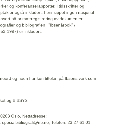
erker og konferanserapporter, i tidsskrifter og
ptak er også inkludert. I prinsippet ingen nasjonal
basert på primærregistrering av dokumenter.
liografier og bibliografien i "Ibsenårbok" /
53-1997) er inkludert.
eord og noen har kun tittelen på Ibsens verk som
teket og BIBSYS
, 0203 Oslo, Nettadresse:
t: spesialbibliografi@nb.no, Telefon: 23 27 61 01
 09:45:34