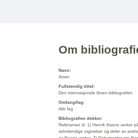
Om bibliograf
Navn:
Ibsen
Fullstendig tittel:
Den internasjonale Ibsen-bibliografien
Omfang/fag:
Alle fag
Bibliografien dekker:
Referanser til: 1) Henrik Ibsens verker p
selvstendige utgivelser og deler av andr
av Ibsens verker. 3) Dokumenter om Ibse