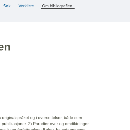
Søk
Verkliste
Om bibliografien
ien
å originalspråket og i oversettelser, både som
e publikasjoner. 2) Parodier over og omdiktninger
ns liv og forfatterskap: Bøker, hovedoppgaver,