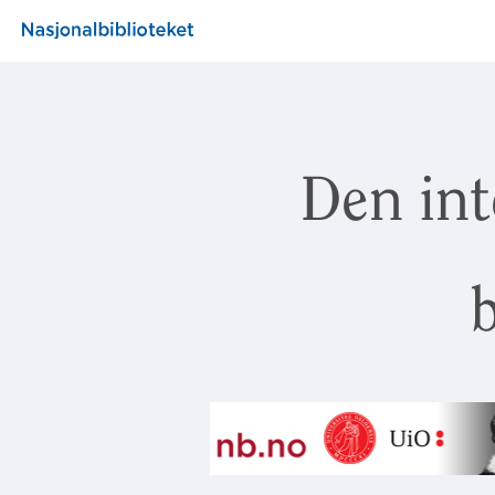
Den int
b