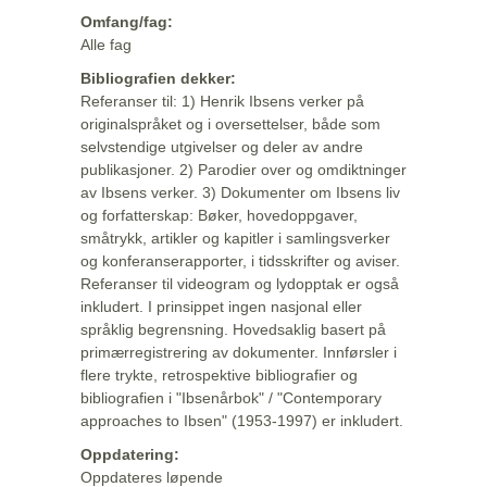
Omfang/fag:
Alle fag
Bibliografien dekker:
Referanser til: 1) Henrik Ibsens verker på
originalspråket og i oversettelser, både som
selvstendige utgivelser og deler av andre
publikasjoner. 2) Parodier over og omdiktninger
av Ibsens verker. 3) Dokumenter om Ibsens liv
og forfatterskap: Bøker, hovedoppgaver,
småtrykk, artikler og kapitler i samlingsverker
og konferanserapporter, i tidsskrifter og aviser.
Referanser til videogram og lydopptak er også
inkludert. I prinsippet ingen nasjonal eller
språklig begrensning. Hovedsaklig basert på
primærregistrering av dokumenter. Innførsler i
flere trykte, retrospektive bibliografier og
bibliografien i "Ibsenårbok" / "Contemporary
approaches to Ibsen" (1953-1997) er inkludert.
Oppdatering:
Oppdateres løpende